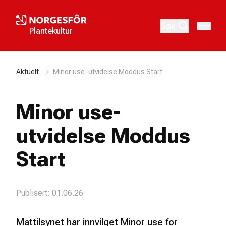
Søk
Plantekultur
Aktuelt
Minor use-utvidelse Moddus Start
Minor use-
utvidelse Moddus
Start
Publisert: 01.06.26
Mattilsynet har innvilget Minor use for