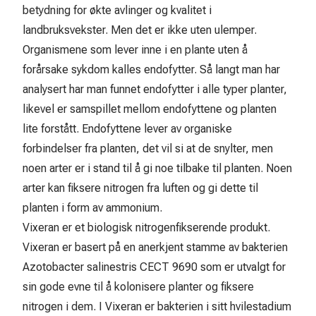
betydning for økte avlinger og kvalitet i
landbruksvekster. Men det er ikke uten ulemper.
Organismene som lever inne i en plante uten å
forårsake sykdom kalles endofytter. Så langt man har
analysert har man funnet endofytter i alle typer planter,
likevel er samspillet mellom endofyttene og planten
lite forstått. Endofyttene lever av organiske
forbindelser fra planten, det vil si at de snylter, men
noen arter er i stand til å gi noe tilbake til planten. Noen
arter kan fiksere nitrogen fra luften og gi dette til
planten i form av ammonium.
Vixeran er et biologisk nitrogenfikserende produkt.
Vixeran er basert på en anerkjent stamme av bakterien
Azotobacter salinestris CECT 9690 som er utvalgt for
sin gode evne til å kolonisere planter og fiksere
nitrogen i dem. I Vixeran er bakterien i sitt hvilestadium