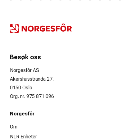
Besøk oss
Norgesfôr AS
Akershusstranda 27,
0150 Oslo
Org. nr. 975 871 096
Norgesfôr
Om
NLR Enheter