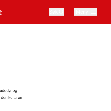
Søk
Meny
kadedyr og
 den kulturen