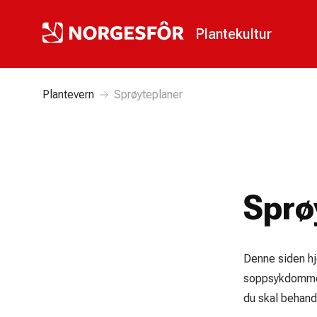
Plantekultur
Plantevern
Sprøyteplaner
Sprø
Denne siden hj
soppsykdommer 
du skal behand