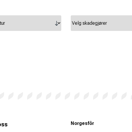
Norgesfôr
oss