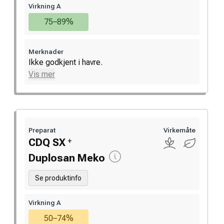
Virkning A
75–89%
Merknader
Ikke godkjent i havre.
Vis mer
Preparat
Virkemåte
+
CDQ SX
Duplosan Meko
Se produktinfo
Virkning A
50–74%