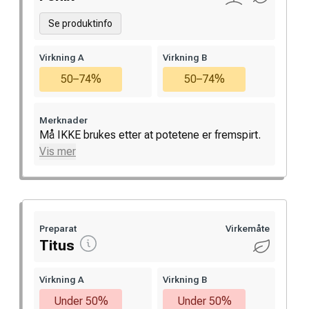
Se produktinfo
Virkning A
Virkning B
50–74%
50–74%
Merknader
Må IKKE brukes etter at potetene er fremspirt.
Vis mer
Preparat
Virkemåte
Titus
Virkning A
Virkning B
Under 50%
Under 50%