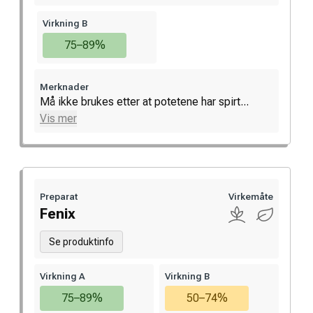
Virkning B
75–89%
Merknader
Må ikke brukes etter at potetene har spirt...
Vis mer
Preparat
Virkemåte
Fenix
Se produktinfo
Virkning A
Virkning B
75–89%
50–74%