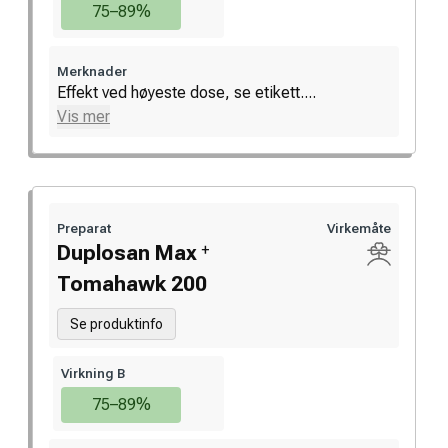
75–89%
Merknader
Effekt ved høyeste dose, se etikett....
Vis mer
Preparat
Virkemåte
+
Duplosan Max
Tomahawk 200
Se produktinfo
Virkning B
75–89%