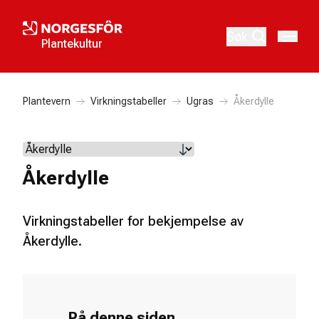
Søk
Plantekultur
Plantevern
Virkningstabeller
Ugras
Åkerdylle
Åkerdylle
Virkningstabeller for bekjempelse av
Åkerdylle.
På denne siden