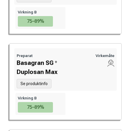
Virkning B
75–89%
Preparat
Virkemåte
+
Basagran SG
Duplosan Max
Se produktinfo
Virkning B
75–89%