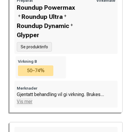
Preparat
Virkemåte
Roundup Powermax
+
+
Roundup Ultra
+
Roundup Dynamic
Glypper
Se produktinfo
Virkning B
50–74%
Merknader
Gjentatt behandling vil gi virkning. Brukes...
Vis mer