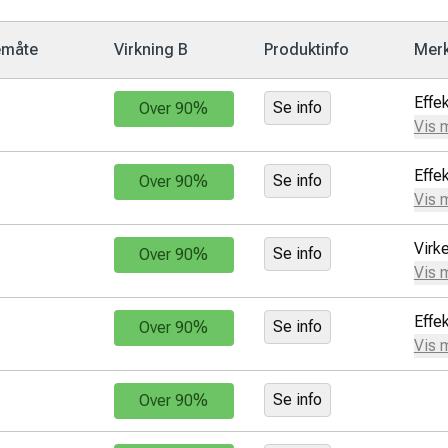
emåte
Virkning B
Produktinfo
Mer
Effek
Se info
Over 90%
Vis 
Effek
Se info
Over 90%
Vis 
Virk
Se info
Over 90%
Vis 
Effek
Se info
Over 90%
Vis 
Se info
Over 90%