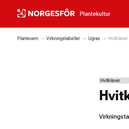
Plantekultur
Plantevern
Virkningstabeller
Ugras
Hvitkløver
Hvit
Virkningsta