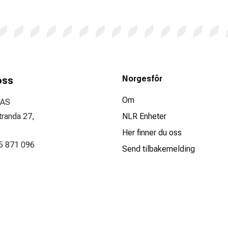
Norgesfôr
oss
Om
 AS
tranda 27,
NLR Enheter
Her finner du oss
75 871 096
Send tilbakemelding