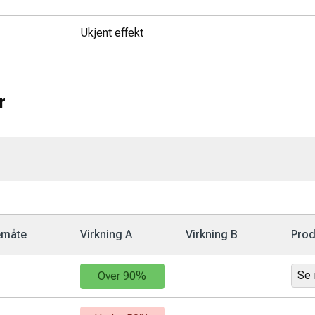
Ukjent effekt
r
emåte
Virkning A
Virkning B
Prod
Se 
Over 90%