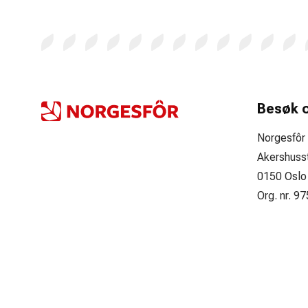
Besøk 
Norgesfôr
Akershuss
0150 Oslo
Org. nr. 9