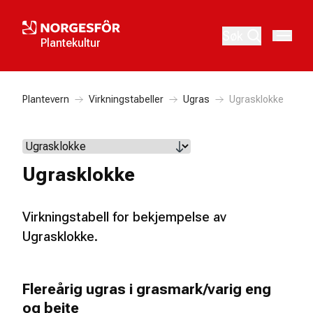
Søk
Plantekultur
Plantevern
Virkningstabeller
Ugras
Ugrasklokke
Ugrasklokke
Virkningstabell for bekjempelse av
Ugrasklokke.
Flereårig ugras i grasmark/varig eng
og beite