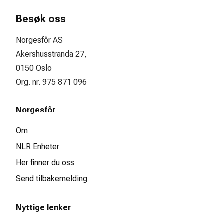
Besøk oss
Norgesfôr AS
Akershusstranda 27,
0150 Oslo
Org. nr. 975 871 096
Norgesfôr
Om
NLR Enheter
Her finner du oss
Send tilbakemelding
Nyttige lenker