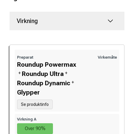
Virkning
Preparat
Virkemåte
Roundup Powermax
+
+
Roundup Ultra
+
Roundup Dynamic
Glypper
Se produktinfo
Virkning A
Over 90%